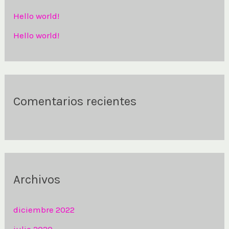
r
Hello world!
p
Hello world!
o
r
:
Comentarios recientes
Archivos
diciembre 2022