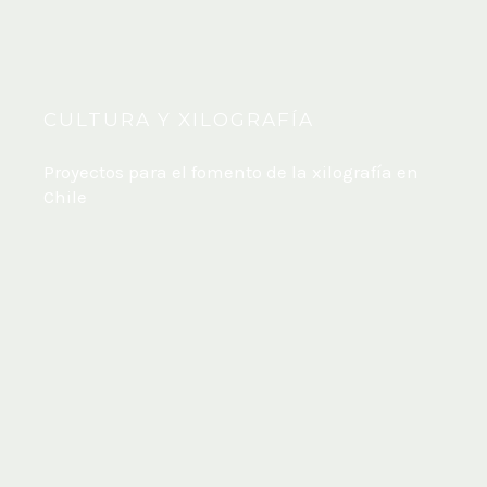
CULTURA Y XILOGRAFÍA
Proyectos para el fomento de la xilografía en
Chile
Xilografía al Agua y Aprendizajes Culturales
El proyecto «Xilografía al Agua y Aprendizajes
Culturales» se gesta desde 2018, por Paola Beatriz
González Farías, Zukunomo. Sus diferentes
etapas conjugan la investigación educacional ,