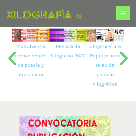
Ir
al
contenido
Ukiyo-e y Lira
Mokuhanga
Revista de
Mo
Popular, una
como soporte
Xilografía 2022
¿
relación
de poesía y
poético
otros textos
xilográfica