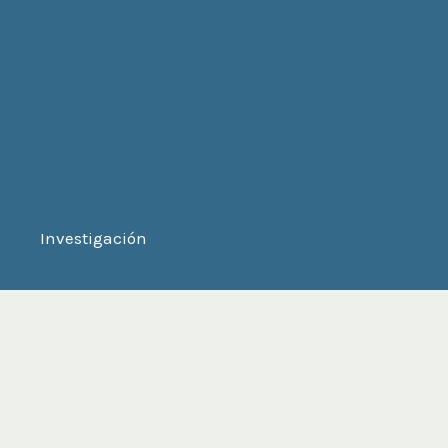
Investigación
INVESTIGACIÓN
Xilografía.cl publica investigaciones propias o